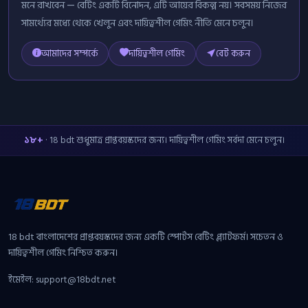
মনে রাখবেন — বেটিং একটি বিনোদন, এটি আয়ের বিকল্প নয়। সবসময় নিজের
সামর্থ্যের মধ্যে থেকে খেলুন এবং দায়িত্বশীল গেমিং নীতি মেনে চলুন।
আমাদের সম্পর্কে
দায়িত্বশীল গেমিং
বেট করুন
১৮+
· 18 bdt শুধুমাত্র প্রাপ্তবয়স্কদের জন্য। দায়িত্বশীল গেমিং সর্বদা মেনে চলুন।
18 bdt বাংলাদেশের প্রাপ্তবয়স্কদের জন্য একটি স্পোর্টস বেটিং প্ল্যাটফর্ম। সচেতন ও
দায়িত্বশীল গেমিং নিশ্চিত করুন।
ইমেইল:
support@18bdt.net