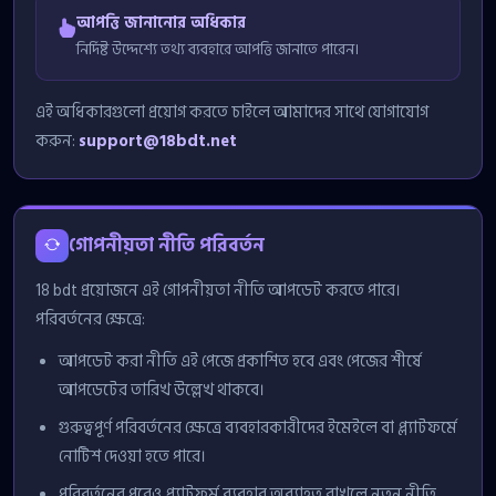
আপত্তি জানানোর অধিকার
নির্দিষ্ট উদ্দেশ্যে তথ্য ব্যবহারে আপত্তি জানাতে পারেন।
এই অধিকারগুলো প্রয়োগ করতে চাইলে আমাদের সাথে যোগাযোগ
করুন:
support@18bdt.net
গোপনীয়তা নীতি পরিবর্তন
18 bdt প্রয়োজনে এই গোপনীয়তা নীতি আপডেট করতে পারে।
পরিবর্তনের ক্ষেত্রে:
আপডেট করা নীতি এই পেজে প্রকাশিত হবে এবং পেজের শীর্ষে
আপডেটের তারিখ উল্লেখ থাকবে।
গুরুত্বপূর্ণ পরিবর্তনের ক্ষেত্রে ব্যবহারকারীদের ইমেইলে বা প্ল্যাটফর্মে
নোটিশ দেওয়া হতে পারে।
পরিবর্তনের পরেও প্ল্যাটফর্ম ব্যবহার অব্যাহত রাখলে নতুন নীতি