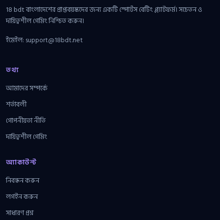
18 bdt বাংলাদেশের প্রাপ্তবয়স্কদের জন্য একটি স্পোর্টস বেটিং প্ল্যাটফর্ম। সচেতন ও
দায়িত্বশীল গেমিং নিশ্চিত করুন।
ইমেইল:
support@18bdt.net
তথ্য
আমাদের সম্পর্কে
শর্তাবলী
গোপনীয়তা নীতি
দায়িত্বশীল গেমিং
অ্যাকাউন্ট
নিবন্ধন করুন
লগইন করুন
সাধারণ প্রশ্ন