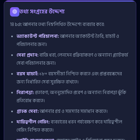
তথ্য সংগ্রহের উদ্দেশ্য
18 bdt আপনার তথ্য নিম্নলিখিত উদ্দেশ্যে ব্যবহার করে:
অ্যাকাউন্ট পরিচালনা:
আপনার অ্যাকাউন্ট তৈরি, যাচাই ও
পরিচালনার জন্য।
সেবা প্রদান:
বাজি ধরা, লেনদেন প্রক্রিয়াকরণ ও অন্যান্য প্ল্যাটফর্ম
সেবা পরিচালনার জন্য।
বয়স যাচাই:
১৮+ বয়সসীমা নিশ্চিত করতে এবং প্রাপ্তবয়স্কদের
জন্য নির্ধারিত সেবা সুরক্ষিত রাখতে।
নিরাপত্তা:
প্রতারণা, অননুমোদিত প্রবেশ ও অন্যান্য নিরাপত্তা ঝুঁকি
প্রতিরোধ করতে।
গ্রাহক সেবা:
আপনার প্রশ্ন ও সমস্যার সমাধান করতে।
দায়িত্বশীল গেমিং:
ব্যবহারের ধরন পর্যবেক্ষণ করে দায়িত্বশীল
গেমিং নিশ্চিত করতে।