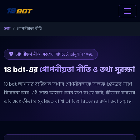
হোম
গোপনীয়তা নীতি
গোপনীয়তা নীতি · সর্বশেষ আপডেট: জানুয়ারি ২০২৫
18 bdt-এর
গোপনীয়তা নীতি ও তথ্য সুরক্ষা
18 bdt আপনার ব্যক্তিগত তথ্যের গোপনীয়তাকে অত্যন্ত গুরুত্বের সাথে
বিবেচনা করে। এই পেজে আমরা কোন তথ্য সংগ্রহ করি, কীভাবে ব্যবহার
করি এবং কীভাবে সুরক্ষিত রাখি তা বিস্তারিতভাবে বর্ণনা করা হয়েছে।