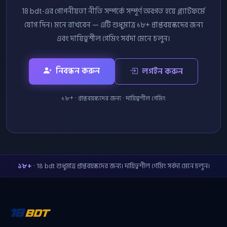
18 bdt-এর গোপনীয়তা নীতি সম্পর্কে সম্পূর্ণ অবগত হয়ে প্ল্যাটফর্মে
যোগ দিন। মনে রাখবেন — এটি শুধুমাত্র ১৮+ প্রাপ্তবয়স্কদের জন্য
এবং দায়িত্বশীল গেমিং সর্বদা মেনে চলুন।
নিবন্ধন করুন
লগইন করুন
১৮+ · প্রাপ্তবয়স্কদের জন্য · দায়িত্বশীল গেমিং
১৮+
· 18 bdt শুধুমাত্র প্রাপ্তবয়স্কদের জন্য। দায়িত্বশীল গেমিং সর্বদা মেনে চলুন।