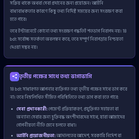
সক্রিয় থাকে অথবা সেবা প্রদানের জন্য প্রয়োজন। আইনি
বাধ্যবাধকতার কারণে কিছু তথ্য নির্দিষ্ট সময়ের জন্য সংরক্ষণ করা
হতে পারে।
তবে ইন্টারনেটে কোনো তথ্য সংরক্ষণ পদ্ধতিই শতভাগ নিরাপদ নয়। 18
bdt সর্বোচ্চ সতর্কতা অবলম্বন করে, তবে সম্পূর্ণ নিরাপত্তার নিশ্চয়তা
দেওয়া সম্ভব নয়।
তৃতীয় পক্ষের সাথে তথ্য ভাগাভাগি
18 bdt সাধারণত আপনার ব্যক্তিগত তথ্য তৃতীয় পক্ষের সাথে ভাগ করে
না। তবে নিম্নলিখিত সীমিত পরিস্থিতিতে তথ্য ভাগ করা হতে পারে:
সেবা প্রদানকারী:
পেমেন্ট প্রক্রিয়াকরণ, প্রযুক্তিগত সহায়তা বা
অন্যান্য সেবার জন্য চুক্তিবদ্ধ অংশীদারদের সাথে, যারা আমাদের
গোপনীয়তা নীতি মেনে চলতে বাধ্য।
আইনি প্রয়োজনীয়তা:
আদালতের আদেশ, সরকারি নির্দেশ বা