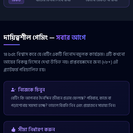
দায়িত্বশীল গেমিং —
সবার আগে
18 bdt বিশ্বাস করে যে বেটিং একটি বিনোদনমূলক কার্যক্রম। এটি কখনো
আয়ের বিকল্প হিসেবে দেখা উচিত নয়। প্রাপ্তবয়স্কদের জন্য (১৮+) এই
প্ল্যাটফর্ম পরিচালিত হয়।
নিজেকে চিনুন
বেটিং কি আপনার দৈনন্দিন জীবনে প্রভাব ফেলছে? পরিবার, কাজ বা
পড়াশোনায় সমস্যা হচ্ছে? তাহলে বিরতি নিন এবং প্রয়োজনে সাহায্য নিন।
সীমা নির্ধারণ করুন