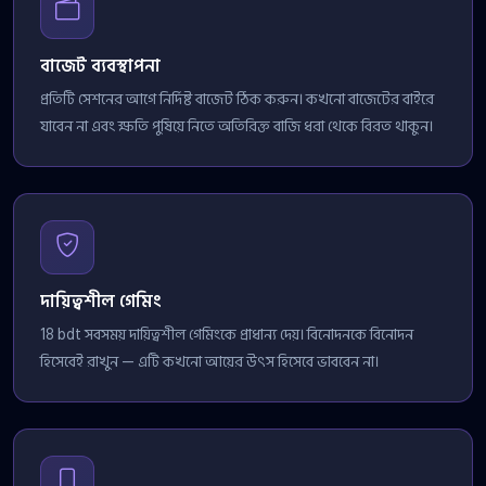
বাজেট ব্যবস্থাপনা
প্রতিটি সেশনের আগে নির্দিষ্ট বাজেট ঠিক করুন। কখনো বাজেটের বাইরে
যাবেন না এবং ক্ষতি পুষিয়ে নিতে অতিরিক্ত বাজি ধরা থেকে বিরত থাকুন।
দায়িত্বশীল গেমিং
18 bdt সবসময় দায়িত্বশীল গেমিংকে প্রাধান্য দেয়। বিনোদনকে বিনোদন
হিসেবেই রাখুন — এটি কখনো আয়ের উৎস হিসেবে ভাববেন না।