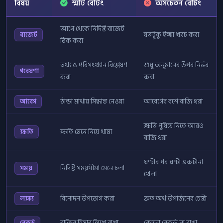
বিষয়
স্মার্ট বেটিং
অসচেতন বেটিং
আগে থেকে নির্দিষ্ট বাজেট
যতটুকু ইচ্ছা খরচ করা
বাজেট
ঠিক করা
তথ্য ও পরিসংখ্যান বিশ্লেষণ
শুধু অনুমানের উপর নির্ভর
গবেষণা
করা
করা
ঠান্ডা মাথায় সিদ্ধান্ত নেওয়া
আবেগের বশে বাজি ধরা
আবেগ
ক্ষতি পুষিয়ে নিতে আরও
ক্ষতি মেনে নিয়ে থামা
ক্ষতি
বাজি ধরা
ঘণ্টার পর ঘণ্টা একটানা
নির্দিষ্ট সময়সীমা মেনে চলা
সময়
খেলা
বিনোদন উপভোগ করা
দ্রুত অর্থ উপার্জনের চেষ্টা
লক্ষ্য
বাজির হিসাব লিখে রাখা
কোনো রেকর্ড না রাখা
রেকর্ড