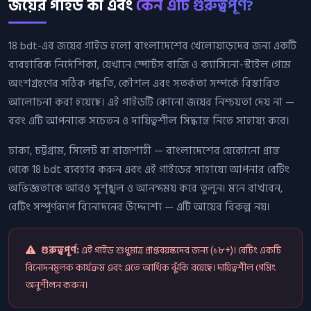
জয়ের গাইড কী এবং
কেন এটি গুরুত্বপূর্ণ?
18 bdt-এর জয়ের গাইড হলো বাংলাদেশের খেলোয়াড়দের জন্য একটি
ব্যবহারিক নির্দেশিকা, যেখানে স্পোর্টস বাজি ও ক্যাসিনো-স্টাইল গেমে
অংশগ্রহণের সঠিক পদ্ধতি, কৌশল এবং সতর্কতা সম্পর্কে বিস্তারিত
আলোচনা করা হয়েছে। এই গাইডটি কোনো জয়ের নিশ্চয়তা দেয় না —
বরং এটি আপনাকে সচেতন ও দায়িত্বশীল সিদ্ধান্ত নিতে সাহায্য করে।
ঢাকা, চট্টগ্রাম, সিলেট বা রাজশাহী — বাংলাদেশের যেকোনো প্রান্ত
থেকে 18 bdt ব্যবহার করুন এবং এই গাইডের সাহায্যে আপনার বেটিং
অভিজ্ঞতাকে আরও সুশৃঙ্খল ও আনন্দময় করে তুলুন। মনে রাখবেন,
বেটিং সম্পূর্ণরূপে বিনোদনের উদ্দেশ্যে — এটি আয়ের বিকল্প নয়।
গুরুত্বপূর্ণ:
এই গাইড শুধুমাত্র প্রাপ্তবয়স্কদের জন্য (১৮+)। বেটিং একটি
বিনোদনমূলক কার্যক্রম এবং এতে আর্থিক ঝুঁকি রয়েছে। দায়িত্বশীল গেমিং
অনুশীলন করুন।