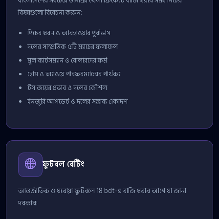
বাংলাদেশের সবচেয়ে জনপ্রিয় খেলা ক্রিকেটে বাজি ধরার সময় নিচের
বিষয়গুলো বিবেচনা করুন:
পিচের ধরন ও আবহাওয়ার পূর্বাভাস
দলের সাম্প্রতিক ৫টি ম্যাচের ফলাফল
মূল ব্যাটসম্যান ও বোলারদের ফর্ম
হোম ও অ্যাওয়ে পারফরম্যান্সের পার্থক্য
টস জয়ের প্রভাব ও দলের কৌশল
ইনজুরি আপডেট ও দলের সম্ভাব্য একাদশ
ফুটবল বেটিং
আন্তর্জাতিক ও ঘরোয়া ফুটবলে 18 bdt-এ বাজি ধরার আগে যা জানা
দরকার: