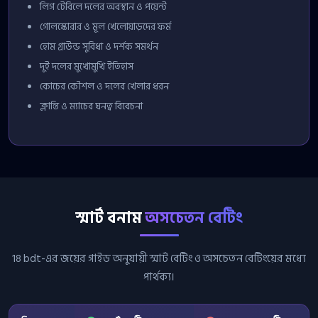
লিগ টেবিলে দলের অবস্থান ও পয়েন্ট
গোলস্কোরার ও মূল খেলোয়াড়দের ফর্ম
হোম গ্রাউন্ড সুবিধা ও দর্শক সমর্থন
দুই দলের মুখোমুখি ইতিহাস
কোচের কৌশল ও দলের খেলার ধরন
ক্লান্তি ও ম্যাচের ঘনত্ব বিবেচনা
স্মার্ট বনাম
অসচেতন বেটিং
18 bdt-এর জয়ের গাইড অনুযায়ী স্মার্ট বেটিং ও অসচেতন বেটিংয়ের মধ্যে
পার্থক্য।