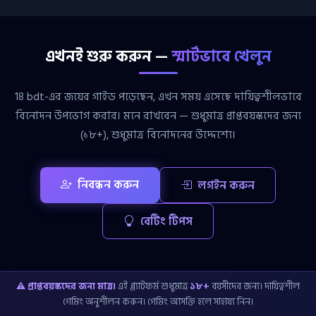
এখনই শুরু করুন —
স্মার্টভাবে খেলুন
18 bdt-এর জয়ের গাইড পড়েছেন, এখন সময় এসেছে দায়িত্বশীলভাবে
বিনোদন উপভোগ করার। মনে রাখবেন — শুধুমাত্র প্রাপ্তবয়স্কদের জন্য
(১৮+), শুধুমাত্র বিনোদনের উদ্দেশ্যে।
নিবন্ধন করুন
লগইন করুন
বেটিং টিপস
⚠ প্রাপ্তবয়স্কদের জন্য মাত্র।
এই প্ল্যাটফর্ম শুধুমাত্র
১৮+
বয়সীদের জন্য। দায়িত্বশীল
গেমিং অনুশীলন করুন। গেমিং আসক্তি হলে সাহায্য নিন।