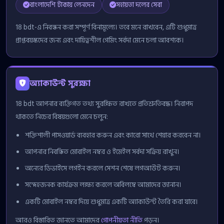
বাংলাদেশি টাকায় লেনদেন
সহায়তা দলের সেবা
18 bdt-এ নিবন্ধন করা সম্পূর্ণ বিনামূল্যে। তবে মনে রাখবেন, এটি শুধুমাত্র
প্রাপ্তবয়স্কদের জন্য এবং দায়িত্বশীল গেমিং সর্বদা মেনে চলা আবশ্যক।
অ্যাকাউন্ট সুরক্ষা
18 bdt আপনার ব্যক্তিগত তথ্য সুরক্ষিত রাখতে প্রতিশ্রুতিবদ্ধ। নিরাপদ
থাকতে নিচের বিষয়গুলো মেনে চলুন:
শক্তিশালী পাসওয়ার্ড ব্যবহার করুন এবং কারো সাথে শেয়ার করবেন না।
আপনার নিবন্ধিত মোবাইল নম্বর ও ইমেইল সর্বদা সক্রিয় রাখুন।
অন্যের ডিভাইসে লগইন করলে সেশন শেষে লগআউট করুন।
সন্দেহজনক কার্যক্রম লক্ষ্য করলে অবিলম্বে আমাদের জানান।
একটি মোবাইল নম্বর দিয়ে শুধুমাত্র একটি অ্যাকাউন্ট তৈরি করা যাবে।
আরও বিস্তারিত জানতে আমাদের
গোপনীয়তা নীতি
পড়ুন।