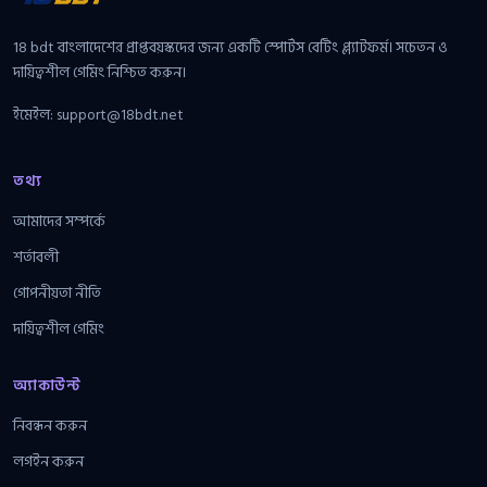
18 bdt বাংলাদেশের প্রাপ্তবয়স্কদের জন্য একটি স্পোর্টস বেটিং প্ল্যাটফর্ম। সচেতন ও
দায়িত্বশীল গেমিং নিশ্চিত করুন।
ইমেইল:
support@18bdt.net
তথ্য
আমাদের সম্পর্কে
শর্তাবলী
গোপনীয়তা নীতি
দায়িত্বশীল গেমিং
অ্যাকাউন্ট
নিবন্ধন করুন
লগইন করুন