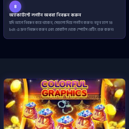
৪
অ্যাকাউন্টে লগইন অথবা নিবন্ধন করুন
যদি আগে নিবন্ধন করে থাকেন, সেগুলো দিয়ে লগইন করুন। নতুন হলে 18
bdt-এ দ্রুত নিবন্ধন করুন এবং মোবাইল থেকে স্পোর্টস বেটিং শুরু করুন।