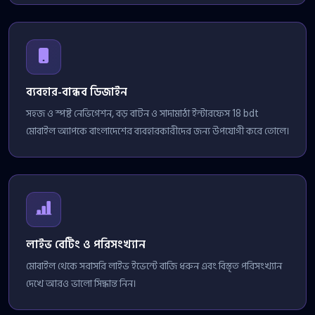
ব্যবহার-বান্ধব ডিজাইন
সহজ ও স্পষ্ট নেভিগেশন, বড় বাটন ও সাদামাঠা ইন্টারফেস 18 bdt
মোবাইল অ্যাপকে বাংলাদেশের ব্যবহারকারীদের জন্য উপযোগী করে তোলে।
লাইভ বেটিং ও পরিসংখ্যান
মোবাইল থেকে সরাসরি লাইভ ইভেন্টে বাজি ধরুন এবং বিস্তৃত পরিসংখ্যান
দেখে আরও ভালো সিদ্ধান্ত নিন।