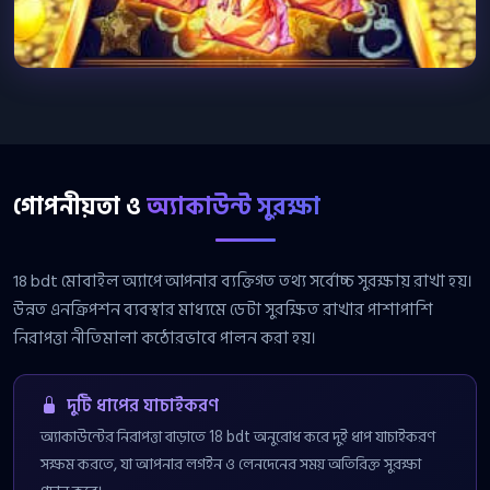
গোপনীয়তা ও
অ্যাকাউন্ট সুরক্ষা
18 bdt মোবাইল অ্যাপে আপনার ব্যক্তিগত তথ্য সর্বোচ্চ সুরক্ষায় রাখা হয়।
উন্নত এনক্রিপশন ব্যবস্থার মাধ্যমে ডেটা সুরক্ষিত রাখার পাশাপাশি
নিরাপত্তা নীতিমালা কঠোরভাবে পালন করা হয়।
দুটি ধাপের যাচাইকরণ
অ্যাকাউন্টের নিরাপত্তা বাড়াতে 18 bdt অনুরোধ করে দুই ধাপ যাচাইকরণ
সক্ষম করতে, যা আপনার লগইন ও লেনদেনের সময় অতিরিক্ত সুরক্ষা