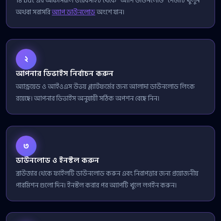
18 bdt এর অফিসিয়াল ওয়েবসাইট থেকে “অ্যাপ ডাউনলোড” পেজটি খুলুন
অথবা সরাসরি
অ্যাপ ডাউনলোড
অংশে যান।
২
আপনার ডিভাইস নির্বাচন করুন
অ্যান্ড্রয়েড ও আইওএস উভয় প্ল্যাটফর্মের জন্য আলাদা ডাউনলোড লিংক
রয়েছে। আপনার ডিভাইস অনুযায়ী সঠিক অপশন বেছে নিন।
৩
ডাউনলোড ও ইনস্টল করুন
ব্রাউজার থেকে ফাইলটি ডাউনলোড করুন এবং নিরাপত্তার জন্য প্রয়োজনীয়
পারমিশন গুলো দিন। ইনস্টল করার পর অ্যাপটি খুলে লগইন করুন।