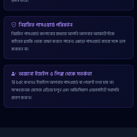
প্রদান করে।
নিয়মিত পাসওয়ার্ড পরিবর্তন
নিয়মিত পাসওয়ার্ড বদলানোর মাধ্যমে আপনি আপনার অ্যাকাউন্টকে
বাইরের হুমকি থেকে রক্ষা করতে পারেন। এছাড়া পাসওয়ার্ড কারো সঙ্গে ভাগ
করবেন না।
অজানা ইমেইল ও লিঙ্ক থেকে সতর্কতা
18 bdt কখনও ইমেইলে আপনার পাসওয়ার্ড বা পেমেন্ট তথ্য চায় না।
সন্দেহজনক মেসেজ এড়িয়ে চলুন এবং অফিসিয়াল ওয়েবসাইটে সরাসরি
প্রবেশ করুন।