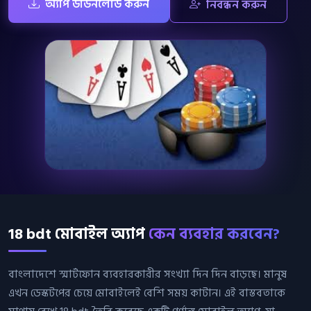
অ্যাপ ডাউনলোড করুন
নিবন্ধন করুন
18 bdt মোবাইল অ্যাপ
কেন ব্যবহার করবেন?
বাংলাদেশে স্মার্টফোন ব্যবহারকারীর সংখ্যা দিন দিন বাড়ছে। মানুষ
এখন ডেস্কটপের চেয়ে মোবাইলেই বেশি সময় কাটান। এই বাস্তবতাকে